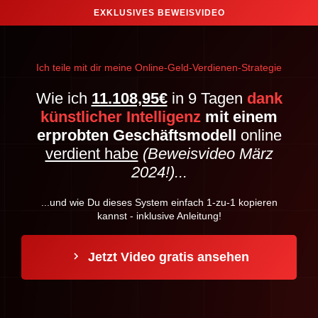
EXKLUSIVES BEWEISVIDEO
Ich teile mit dir meine Online-Geld-Verdienen-Strategie
Wie ich
11.108,95€
in 9 Tagen
dank
künstlicher Intelligenz
mit einem
erprobten Geschäftsmodell
online
verdient habe
(Beweisvideo März
2024!)...
...und wie Du dieses System einfach 1-zu-1 kopieren
kannst - inklusive Anleitung!
Jetzt Video gratis ansehen