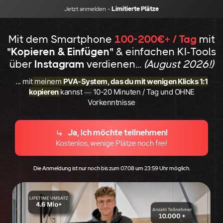
Jetzt anmelden -
Limitierte Plätze
Mit dem Smartphone
100-200€+ / Tag
mit
"Kopieren & Einfügen"
& einfachen KI-Tools
über
Instagram
verdienen...
(August 2026!)
... mit
meinem
PVA-System, das du mit wenigen Klicks 1:1
kopieren
kannst
10-20 Minuten / Tag und OHNE
—
Vorkenntnisse
Ja, ich möchte teilnehmen!
Kostenlos, wenige Plätze noch frei!
Die Anmeldung ist nur noch bis zum
07.08
um 23:59 Uhr möglich.